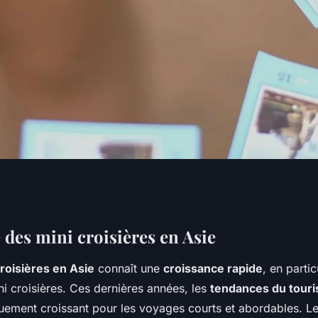
e des mini
 des mini croisières en Asie
roisières en Asie
connaît une
croissance rapide
, en partic
 Une nouvelle ère du
i croisières. Ces dernières années, les
tendances du tour
ement croissant pour les voyages courts et abordables. Les