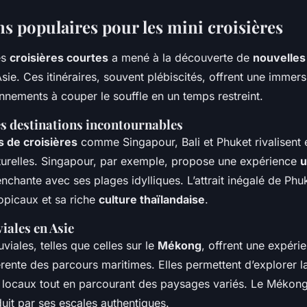
ns populaires pour les mini croisières
es
croisières courtes
a mené à la découverte de
nouvelles
sie. Ces itinéraires, souvent plébiscités, offrent une immer
nnements à couper le souffle en un temps restreint.
es destinations incontournables
s de croisières
comme Singapour, Bali et Phuket rivalisent e
naturelles. Singapour, par exemple, propose une expérience
u
enchante avec ses plages idylliques. L’attrait inégalé de Phu
opicaux et sa riche
culture thaïlandaise
.
viales en Asie
uviales, telles que celles sur le
Mékong
, offrent une expér
rente des parcours maritimes. Elles permettent d’explorer l
 locaux tout en parcourant des paysages variés. Le Mékong
duit par ses escales authentiques.