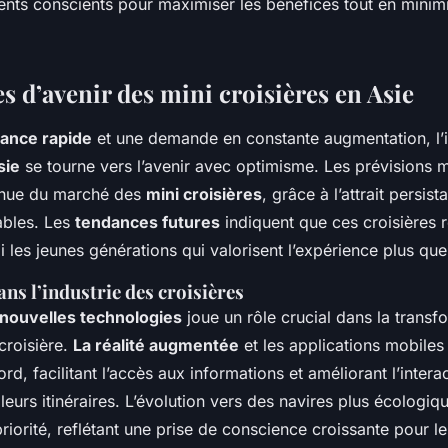
ts conscients pour maximiser les bénéfices tout en minimi
s d’avenir des mini croisières en Asie
sance rapide
et une demande en constante augmentation, l’i
sie
se tourne vers l’avenir avec optimisme. Les prévisions 
inue du marché des
mini croisières
, grâce à l’attrait persi
ables. Les
tendances futures
indiquent que ces croisières r
 les jeunes générations qui valorisent l’expérience plus que
ns l’industrie des croisières
nouvelles technologies
joue un rôle crucial dans la transf
croisière.
La réalité augmentée
et les applications mobiles
ord, facilitant l’accès aux informations et améliorant l’intera
eurs itinéraires. L’évolution vers des navires plus écologiq
iorité, reflétant une prise de conscience croissante pour l