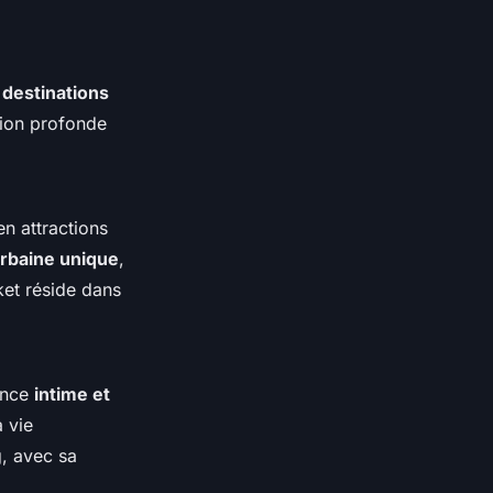
 destinations
sion profonde
n attractions
rbaine unique
,
ket réside dans
ience
intime et
a vie
, avec sa