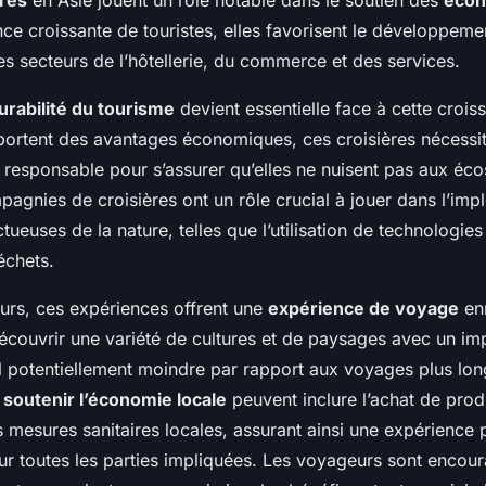
ères
en Asie jouent un rôle notable dans le soutien des
écon
nce croissante de touristes, elles favorisent le développe
s secteurs de l’hôtellerie, du commerce et des services.
urabilité du tourisme
devient essentielle face à cette crois
pportent des avantages économiques, ces croisières nécessi
responsable pour s’assurer qu’elles ne nuisent pas aux éc
agnies de croisières ont un rôle crucial à jouer dans l’imp
tueuses de la nature, telles que l’utilisation de technologie
échets.
urs, ces expériences offrent une
expérience de voyage
enr
écouvrir une variété de cultures et de paysages avec un im
 potentiellement moindre par rapport aux voyages plus long
r
soutenir l’économie locale
peuvent inclure l’achat de prod
s mesures sanitaires locales, assurant ainsi une expérience
our toutes les parties impliquées. Les voyageurs sont encou