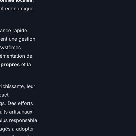
omies locales
.
ment économique
sance rapide.
tent une gestion
osystèmes
lémentation de
s
propres
et la
ichissante, leur
pact
s. Des efforts
uits artisanaux
 plus responsable
ragés à adopter