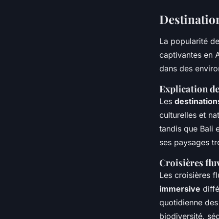
Destinatio
La popularité d
captivantes en A
dans des enviro
Explication d
Les
destination
culturelles et 
tandis que Bali 
ses paysages tr
Croisières flu
Les croisières fl
immersive
diffé
quotidienne des
biodiversité, sé