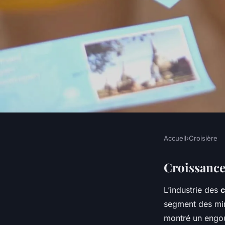
Accueil
›
Croisière
CROISIÈRE
L'essor spectaculair
Croissance
L’industrie des
c
croisières en Asie :
segment des min
montré un engou