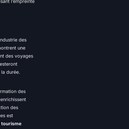
sant l’empreinte
ndustrie des
montrent une
stant des voyages
esteront
 la durée.
ormation des
 enrichissent
ction des
ues est
e
tourisme