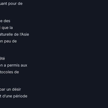
uant pour de
ce des
 que la
lturelle de l’Asie
en peu de
été
ion a permis aux
otocoles de
 par un désir
t d’une période