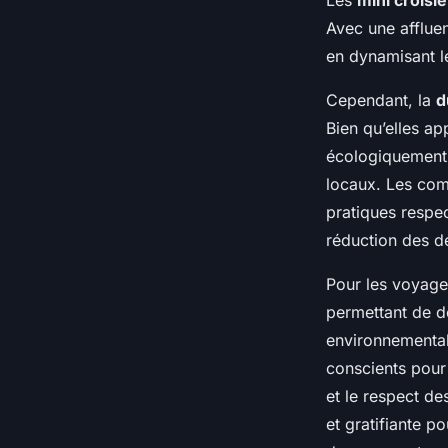
Les
mini croisi
Avec une afflue
en dynamisant le
Cependant, la
d
Bien qu’elles a
écologiquement 
locaux. Les comp
pratiques respec
réduction des d
Pour les voyage
permettant de d
environnemental
conscients pou
et le respect de
et gratifiante p