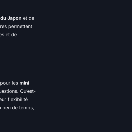
s du Japon
et de
ires permettent
es et de
 pour les
mini
estions. Qu’est-
eur flexibilité
en peu de temps,