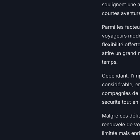
tourisme
soulignent une 
courtes aventur
Lucie
•
11 mars 2025
•
5 min de lecture
Parmi les facteu
voyageurs moder
flexibilité offer
attire un grand
temps.
Cependant, l’imp
considérable, en
compagnies de cr
sécurité tout en
Malgré ces défis,
renouvelé de voy
limitée mais enr