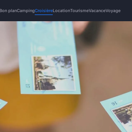
Bon plan
Camping
Croisière
Location
Tourisme
Vacance
Voyage