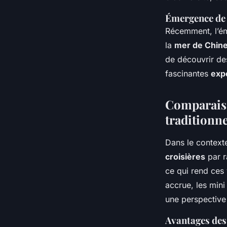
Émergence de 
Récemment, l’é
la
mer de Chine
de découvrir des
fascinantes
expé
Comparaiso
traditionne
Dans le context
croisières
par r
ce qui rend ces 
accrue, les mini
une perspective
Avantages des