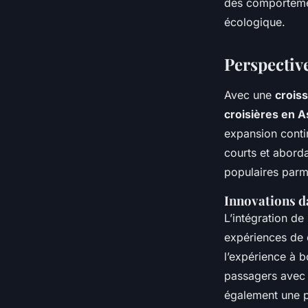
des comportemen
écologique.
Perspective
Avec une
crois
croisières en A
expansion cont
courts et abord
populaires parmi
Innovations da
L’intégration de
expériences de 
l’expérience à b
passagers avec l
également une pr