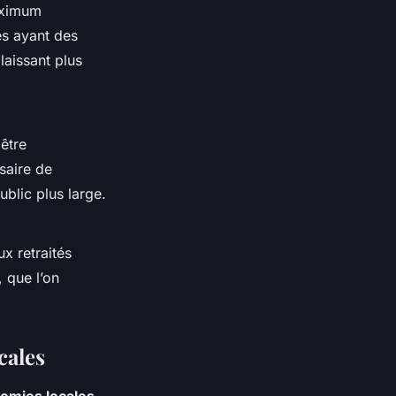
aximum
es ayant des
laissant plus
être
saire de
ublic plus large.
ux retraités
 que l’on
cales