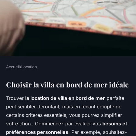
Accueil
›
Location
LOCATION
Choisir la villa en bord de mer idéale
Louer une villa en bord de mer
: guide pratique
Trouver
la location de villa en bord de mer
parfaite
peut sembler déroutant, mais en tenant compte de
Lucie
•
18 février 2025
•
6 min de lecture
certains critères essentiels, vous pourrez simplifier
votre choix. Commencez par évaluer vos
besoins et
préférences personnelles
. Par exemple, souhaitez-