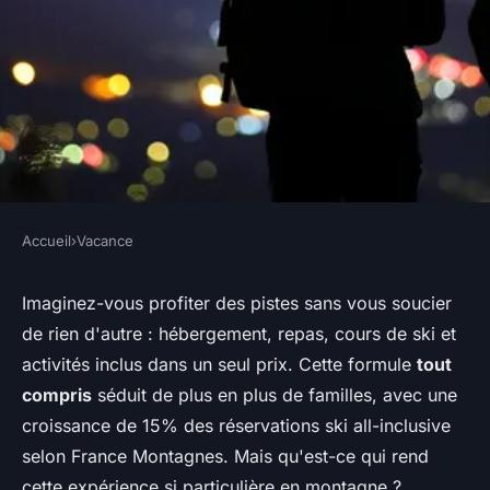
Accueil
›
Vacance
VACANCE
Séjour ski au club med :
Imaginez-vous profiter des pistes sans vous soucier
de rien d'autre : hébergement, repas, cours de ski et
l'expérience tout compris à ne
activités inclus dans un seul prix. Cette formule
tout
pas manquer
compris
séduit de plus en plus de familles, avec une
croissance de 15% des réservations ski all-inclusive
Lucie
•
23 octobre 2025
•
5 min de lecture
selon France Montagnes. Mais qu'est-ce qui rend
cette expérience si particulière en montagne ?