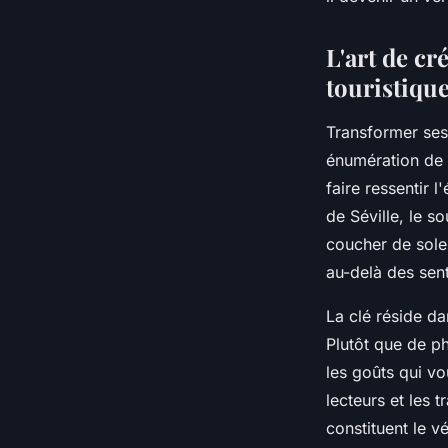
Lucie
•
11 novembre 2025
•
5 min de lecture
L'art de cr
touristiqu
Transformer ses
énumération de l
faire ressentir 
de Séville, le s
coucher de solei
au-delà des sent
La clé réside d
Plutôt que de p
les goûts qui v
lecteurs et les 
constituent le v