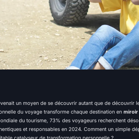
: découvrez le
evenait un moyen de se découvrir autant que de découvrir 
nnelle du voyage transforme chaque destination en
miroir
mondiale du tourisme, 73% des voyageurs recherchent déso
hentiques et responsables en 2024. Comment un simple dé
ritable catalyseur de transformation personnelle ?