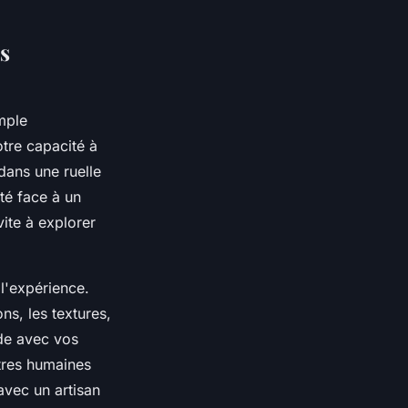
es
mple
tre capacité à
dans une ruelle
rté face à un
ite à explorer
l'expérience.
s, les textures,
de avec vos
ntres humaines
avec un artisan