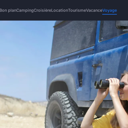
Bon plan
Camping
Croisière
Location
Tourisme
Vacance
Voyage