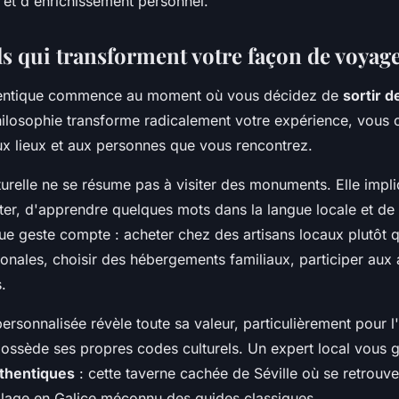
 et d'enrichissement personnel.
ls qui transforment votre façon de voyag
entique commence au moment où vous décidez de
sortir d
hilosophie transforme radicalement votre expérience, vous 
ux lieux et aux personnes que vous rencontrez.
turelle ne se résume pas à visiter des monuments. Elle impl
ter, d'apprendre quelques mots dans la langue locale et de 
que geste compte : acheter chez des artisans locaux plutôt 
ionales, choisir des hébergements familiaux, participer aux a
.
ersonnalisée révèle toute sa valeur, particulièrement pour 
ossède ses propres codes culturels. Un expert local vous 
thentiques
: cette taverne cachée de Séville où se retrouven
illage en Galice méconnu des guides classiques.