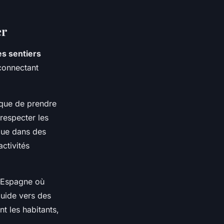
er
es sentiers
connectant
ique de prendre
respecter les
que dans des
ctivités
l'Espagne où
guide vers des
t les habitants,