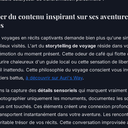
éer du contenu inspirant sur ses aventur
es
 voyages en récits captivants demande bien plus qu'une si
ieux visités. L'art du
storytelling de voyage
réside dans vo
l'émotion du moment présent. Cette odeur de café qui flotte 
ourire chaleureux d'un guide local ou cette sensation de libe
l inattendu. Cette philosophie du voyage conscient vous inv
iers battus,
à découvrir sur Auri's Way
.
ans la capture des
détails sensoriels
qui marquent vraiment 
hotographier uniquement les monuments, documentez les son
ous ont touchés. Ces éléments créent une connexion profon
transportent instantanément dans votre aventure. Les renco
éritable trésor de vos récits. Cette conversation improvisée 