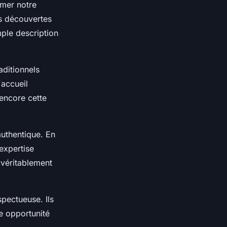
rmer notre
es découvertes
mple description
aditionnels
l'accueil
 encore cette
authentique. En
 expertise
 véritablement
spectueuse. Ils
e opportunité