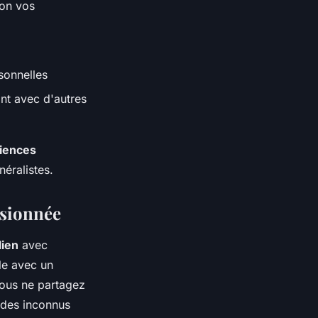
lon vos
sonnelles
t avec d'autres
iences
néralistes.
ssionnée
lien
avec
le avec un
vous ne partagez
 des inconnus