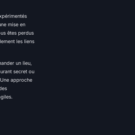
 expérimentés
une mise en
ous êtes perdus
ement les liens
ander un lieu,
aurant secret ou
. Une approche
 des
giles.