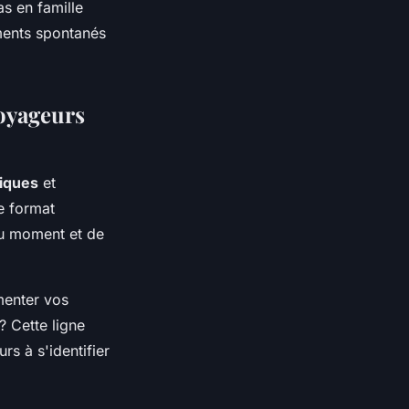
as en famille
ments spontanés
oyageurs
iques
et
e format
du moment et de
menter vos
? Cette ligne
rs à s'identifier