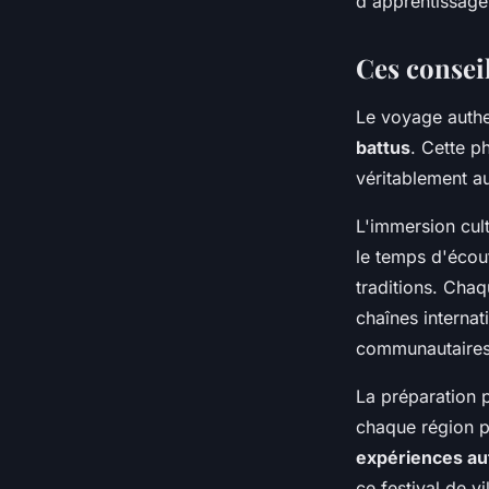
d'apprentissage
Ces consei
Le voyage auth
battus
. Cette p
véritablement a
L'immersion cul
le temps d'écou
traditions. Cha
chaînes internat
communautaires
La préparation p
chaque région p
expériences au
ce festival de v