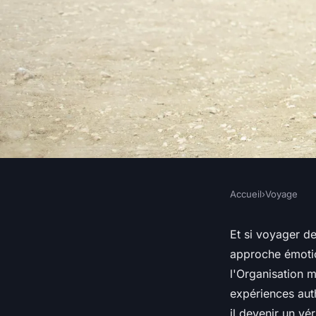
Accueil
›
Voyage
VOYAGE
Voyages et émotions 
Et si voyager d
approche émotio
monde autrement
l'Organisation 
expériences aut
il devenir un vé